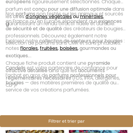
européens
rigoureusement sélectionnés. Chaque
conçu pour une diffusion optimale
parfum est
dans
parfums
Nos
non testés sur les animaux et sourcés
cires
d'origines végétales
ou
minérales
les
,
exigences
en France ou en Europe, répondent aux
g
arantissant un rendu olfactif fidèle et durable.
de sécurité et de qualité
des créateurs de bougies
professionnels. Découvrez également notre
collection de senteurs pour bougies
Explorez notre
:
sélection de parfums sans CMR et sans phtalates.
florales
,
fruitées
,
boisées
,
gourmandes ou
notes
exotiques.
pyramide
Chaque fiche produit contient une
Candelis
est votre partenaire de confiance pour
olfactive détaillée
documents
ainsi que les
parfums professionnels pour
l’achat en gros de
réglementaires nécessaires
(FDS, IFRA, allergènes,
bougies
— des matières premières de qualité au
CLP).
service de vos créations parfumées.
Filtrer et trier par