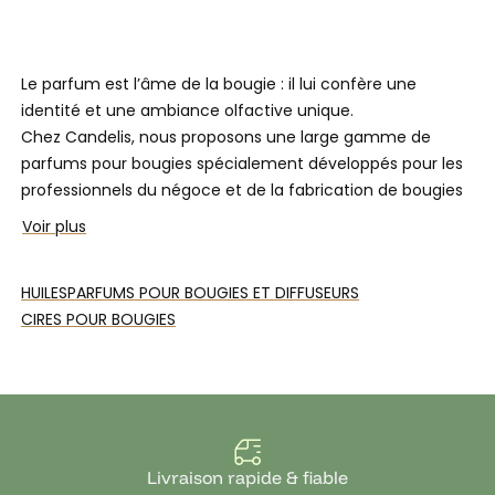
Le parfum est l’âme de la bougie : il lui confère une
identité et une ambiance olfactive unique.
Chez
Candelis
, nous proposons une
large gamme de
parfums pour bougies
spécialement développés pour les
professionnels du négoce et de la fabrication de bougies
artisanales
.
Voir plus
Tous nos parfums
peuvent également être utilisés dans
les diffuseurs de parfum à tiges capillaires
, pour créer une
HUILES
PARFUMS POUR BOUGIES ET DIFFUSEURS
atmosphère parfumée tout en élégance. Ajoutés à une
CIRES POUR BOUGIES
solution Reed Diffuser, laissez vous tenter par les
diffuseurs d'ambiance.
Nos
fragrances pour bougies
sont créées en collaboration
avec des
parfumeurs français et européens
rigoureusement sélectionnés. Chaque parfum est
conçu
Livraison rapide & fiable
pour une diffusion optimale
dans les
cires
d'origines