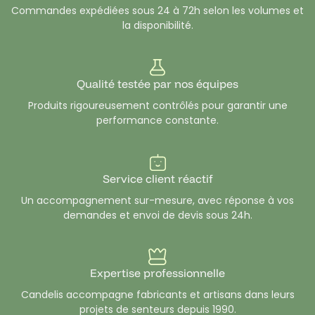
Commandes expédiées sous 24 à 72h selon les volumes et
végétales
ou
minérales
, g
arantissant un rendu olfactif
la disponibilité.
fidèle et durable.
Nos
parfums
non testés sur les animaux et sourcés en
France ou en Europe, répondent aux
exigences de
Qualité testée par nos équipes
sécurité et de qualité
des créateurs de bougies
Produits rigoureusement contrôlés pour garantir une
professionnels. Découvrez également notre sélection de
performance constante.
parfums sans CMR et sans phtalates.
Explorez notre
collection de senteurs pour bougies
: notes
florales
,
fruitées
,
boisées
,
gourmandes ou exotiques.
Service client réactif
Chaque fiche produit contient une
pyramide olfactive
Un accompagnement sur-mesure, avec réponse à vos
détaillée
ainsi que les
documents réglementaires
demandes et envoi de devis sous 24h.
nécessaires
(FDS, IFRA, allergènes, CLP).
Candelis
est votre partenaire de confiance pour l’achat
en gros de
parfums professionnels pour bougies
— des
Expertise professionnelle
matières premières de qualité au service de vos créations
Candelis accompagne fabricants et artisans dans leurs
parfumées.
projets de senteurs depuis 1990.