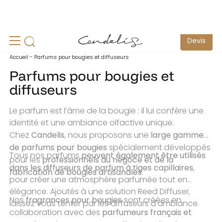
un
Echantillonnage pour test possible -
Contactez-nous
S
Devis
Accueil
-
Parfums pour bougies et diffuseurs
Parfums pour bougies et
diffuseurs
Le parfum est l’âme de la bougie : il lui confère une
identité et une ambiance olfactive unique.
Candelis
large gamme
Chez
, nous proposons une
de parfums pour bougies
spécialement développés
peuvent également être utilisés
Tous nos parfums
professionnels du négoce et de la
pour les
dans les diffuseurs de parfum à tiges capillaires
,
fabrication de bougies artisanales
.
pour créer une atmosphère parfumée tout en
élégance. Ajoutés à une solution Reed Diffuser,
fragrances pour bougies
Nos
sont créées en
laissez vous tenter par les diffuseurs d'ambiance.
parfumeurs français et
collaboration avec des