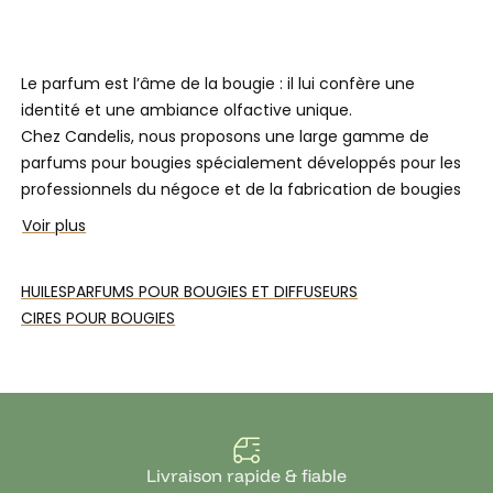
Le parfum est l’âme de la bougie : il lui confère une
identité et une ambiance olfactive unique.
Chez
Candelis
, nous proposons une
large gamme de
parfums pour bougies
spécialement développés pour les
professionnels du négoce et de la fabrication de bougies
artisanales
.
Voir plus
Tous nos parfums
peuvent également être utilisés dans
les diffuseurs de parfum à tiges capillaires
, pour créer une
HUILES
PARFUMS POUR BOUGIES ET DIFFUSEURS
atmosphère parfumée tout en élégance. Ajoutés à une
CIRES POUR BOUGIES
solution Reed Diffuser, laissez vous tenter par les
diffuseurs d'ambiance.
Nos
fragrances pour bougies
sont créées en collaboration
avec des
parfumeurs français et européens
rigoureusement sélectionnés. Chaque parfum est
conçu
Livraison rapide & fiable
pour une diffusion optimale
dans les
cires
d'origines