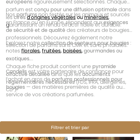
européens
rigoureusement sélectionnés. Chaque
conçu pour une diffusion optimale
parfum est
dans
parfums
Nos
non testés sur les animaux et sourcés
cires
d'origines végétales
ou
minérales
les
,
exigences
en France ou en Europe, répondent aux
g
arantissant un rendu olfactif fidèle et durable.
de sécurité et de qualité
des créateurs de bougies
professionnels. Découvrez également notre
collection de senteurs pour bougies
Explorez notre
:
sélection de parfums sans CMR et sans phtalates.
florales
,
fruitées
,
boisées
,
gourmandes ou
notes
exotiques.
pyramide
Chaque fiche produit contient une
Candelis
est votre partenaire de confiance pour
olfactive détaillée
documents
ainsi que les
parfums professionnels pour
l’achat en gros de
réglementaires nécessaires
(FDS, IFRA, allergènes,
bougies
— des matières premières de qualité au
CLP).
service de vos créations parfumées.
Filtrer et trier par