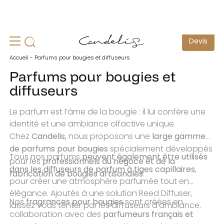
un
Echantillonnage pour test possible -
Contactez-nous
S
Devis
Accueil
-
Parfums pour bougies et diffuseurs
Parfums pour bougies et
diffuseurs
Le parfum est l’âme de la bougie : il lui confère une
identité et une ambiance olfactive unique.
Candelis
large gamme
Chez
, nous proposons une
de parfums pour bougies
spécialement développés
peuvent également être utilisés
Tous nos parfums
professionnels du négoce et de la
pour les
dans les diffuseurs de parfum à tiges capillaires
,
fabrication de bougies artisanales
.
pour créer une atmosphère parfumée tout en
élégance. Ajoutés à une solution Reed Diffuser,
fragrances pour bougies
Nos
sont créées en
laissez vous tenter par les diffuseurs d'ambiance.
parfumeurs français et
collaboration avec des