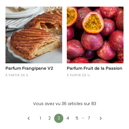
Parfum Frangipane V2
Parfum Fruit de la Passion
À PARTIR DE 1L
À PARTIR DE 1L
Vous avez vu 36 articles sur 83
…
1
2
3
4
5
7