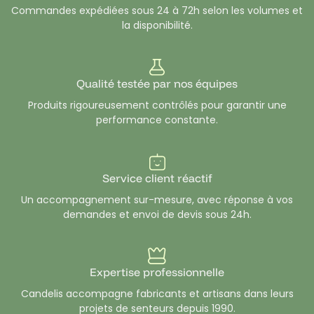
Commandes expédiées sous 24 à 72h selon les volumes et
végétales
ou
minérales
, g
arantissant un rendu olfactif
la disponibilité.
fidèle et durable.
Nos
parfums
non testés sur les animaux et sourcés en
France ou en Europe, répondent aux
exigences de
Qualité testée par nos équipes
sécurité et de qualité
des créateurs de bougies
Produits rigoureusement contrôlés pour garantir une
professionnels. Découvrez également notre sélection de
performance constante.
parfums sans CMR et sans phtalates.
Explorez notre
collection de senteurs pour bougies
: notes
florales
,
fruitées
,
boisées
,
gourmandes ou exotiques.
Service client réactif
Chaque fiche produit contient une
pyramide olfactive
Un accompagnement sur-mesure, avec réponse à vos
détaillée
ainsi que les
documents réglementaires
demandes et envoi de devis sous 24h.
nécessaires
(FDS, IFRA, allergènes, CLP).
Candelis
est votre partenaire de confiance pour l’achat
en gros de
parfums professionnels pour bougies
— des
Expertise professionnelle
matières premières de qualité au service de vos créations
Candelis accompagne fabricants et artisans dans leurs
parfumées.
projets de senteurs depuis 1990.