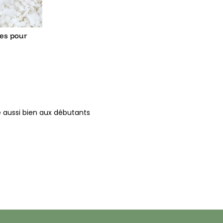
les pour
e aussi bien aux débutants
tion de bougies maison.
lle constitue une excellente
e faire fondre la cire
tives ou de petites bougies