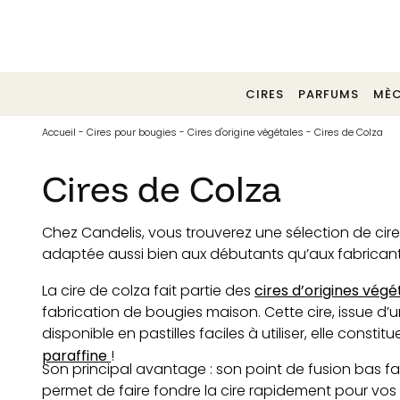
Tél. 02 40 30 06 29
CIRES
PARFUMS
MÈC
Accueil
-
Cires pour bougies
-
Cires d'origine végétales
-
Cires de Colza
Cires de Colza
Chez Candelis, vous trouverez une sélection de cir
adaptée aussi bien aux débutants qu’aux fabrican
cires d’origines végé
La cire de colza fait partie des
fabrication de bougies maison. Cette cire, issue d’
disponible en pastilles faciles à utiliser, elle constit
paraffine
!
Son principal avantage : son point de fusion bas faci
permet de faire fondre la cire rapidement pour vos 