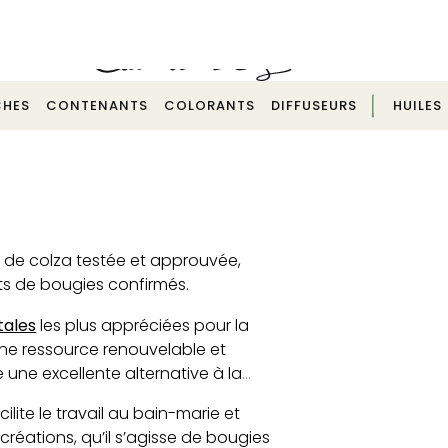
Echantillonnage pour test possible -
Contactez-nous
HES
CONTENANTS
COLORANTS
DIFFUSEURS
HUILES
e de colza testée et approuvée,
ts de bougies confirmés.
tales
les plus appréciées pour la
une ressource renouvelable et
ue une excellente alternative à la
lite le travail au bain-marie et
créations, qu’il s’agisse de bougies