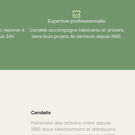
re une combustion propre et
!
Expertise professionnelle
 réponse à
Candelis accompagne fabricants et artisans
us 24h.
dans leurs projets de senteurs depuis 1990.
Candelis
Partenaire des artisans ciriers depuis
1990. Nous sélectionnons et distribuons