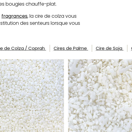
es bougies chauffe-plat.
fragrances
e
, la cire de colza vous
stitution des senteurs lorsque vous
re de Colza / Coprah
Cires de Palme
Cire de Soja