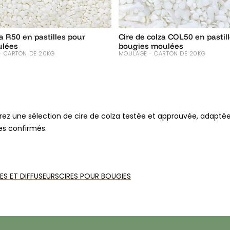
za R50 en pastilles pour
Cire de colza COL50 en pastil
ulées
bougies moulées
- CARTON DE 20KG
MOULAGE - CARTON DE 20KG
rez une sélection de cire de colza testée et approuvée, adapté
es confirmés.
 des
cires d’origines végétales
les plus appréciées pour la fabrica
ource renouvelable et disponible en pastilles faciles à utiliser, e
S ET DIFFUSEURS
CIRES POUR BOUGIES
 point de fusion bas facilite le travail au bain-marie et permet d
ons, qu’il s’agisse de bougies parfumées sans phtalates, décora