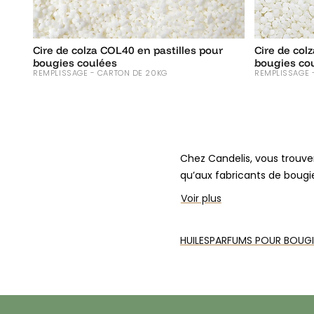
Cire de colza COL40 en pastilles pour
Cire de col
bougies coulées
bougies co
REMPLISSAGE - CARTON DE 20KG
REMPLISSAGE 
Chez Candelis, vous trouve
qu’aux fabricants de bougi
Voir plus
La cire de colza fait partie
Cette cire, issue d’une ress
alternative à la
paraffine
!
HUILES
PARFUMS POUR BOUGIE
Son principal avantage : son
rapidement pour vos créati
chauffe-plat.