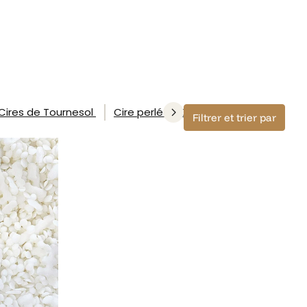
Cires de Tournesol
Cire perlée - Sable de bougie
Filtrer et trier par