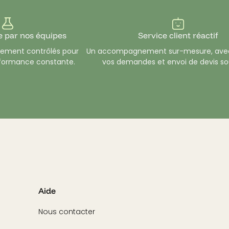
s types de
mèches
et de
fragrances
, la cire de colza vous off
on des senteurs lorsque vous faites brûler la mèche de la bougie 
e par nos équipes
Service client réactif
usement contrôlés pour
Un accompagnement sur-mesure, avec
rformance constante.
vos demandes et envoi de devis so
Aide
Nous contacter