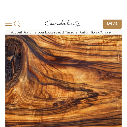
Solutions sur-mesure pour les professionnels -
Demander un
devis
Devis
Accueil
-
Parfums pour bougies et diffuseurs
-
Parfum Bois d'Ambre