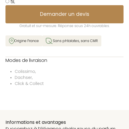
5L
Demander un devis
Gratuit et sur-mesure. Réponse sous 24h ouvrables.
Origine France
Sans phtalates, sans CMR
Modes de livraison
Colissimo,
Dachser,
Click & Collect
Informations et avantages
Succombez à l’élégance chaleureuse du parfum