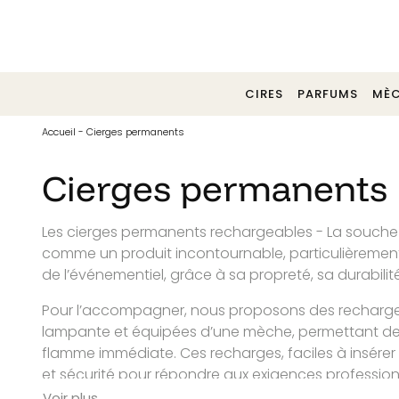
Tél. 02 40 30 06 29
CIRES
PARFUMS
MÈC
Accueil
-
Cierges permanents
Cierges permanents
Les cierges permanents rechargeables - La souche 
comme un produit incontournable, particulièrement 
de l’événementiel, grâce à sa propreté, sa durabilité
Pour l’accompagner, nous proposons des recharges
lampante et équipées d’une mèche, permettant de
flamme immédiate. Ces recharges, faciles à insérer
et sécurité pour répondre aux exigences profession
Voir plus