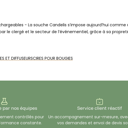
chargeables - La souche Candelis s’impose aujourd’hui comme u
ar le clergé et le secteur de l’événementiel, grâce à sa propreté,
proposons des recharges prêtes à l’emploi, composées d’huile 
er vie à la souche avec une flamme immédiate. Ces recharges, 
S ET DIFFUSEURS
CIRES POUR BOUGIES
é et sécurité pour répondre aux exigences professionnelles et 
e par nos équipes
Service client réactif
usement contrôlés pour
Un accompagnement sur-mesure, avec
rformance constante.
vos demandes et envoi de devis so