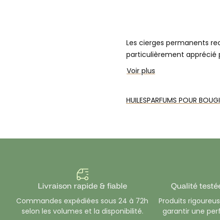
Les cierges permanents re
particulièrement apprécié p
sécurité.
Voir plus
Pour l’accompagner, nous 
mèche, permettant de donn
HUILES
PARFUMS POUR BOUGIE
souche, combinent praticit
Livraison rapide & fiable
Qualité testé
Commandes expédiées sous 24 à 72h
Produits rigoure
selon les volumes et la disponibilité.
garantir une pe