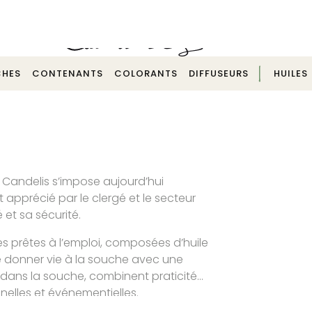
Echantillonnage pour test possible -
Contactez-nous
HES
CONTENANTS
COLORANTS
DIFFUSEURS
HUILES
Candelis s’impose aujourd’hui
apprécié par le clergé et le secteur
 et sa sécurité.
 prêtes à l’emploi, composées d’huile
 donner vie à la souche avec une
 dans la souche, combinent praticité
nelles et événementielles.