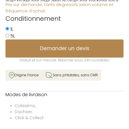
avec toutes nos cires ainsi qu’avec nos solutions pour
Prix sur demande, tarifs dégressifs selon volume et
diffuseurs, il garantit une diffusion homogène et durable.
fréquence d'achat.
Conditionnement
1L
5L
Demander un devis
Gratuit et sur-mesure. Réponse sous 24h ouvrables.
Origine France
Sans phtalates, sans CMR
Modes de livraison
Colissimo,
Dachser,
Click & Collect