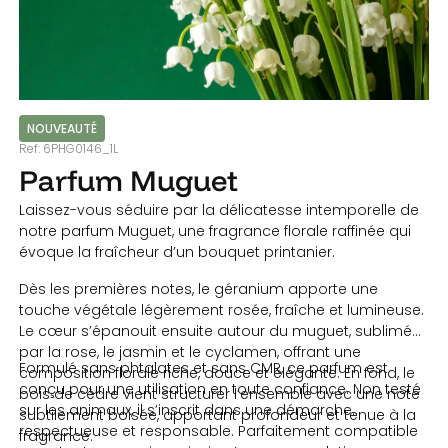
NOUVEAUTÉ
Ref:
6PHG0146_1L
Parfum Muguet
Laissez-vous séduire par la délicatesse intemporelle de
notre parfum Muguet, une fragrance florale raffinée qui
évoque la fraîcheur d’un bouquet printanier.
Dès les premières notes, le géranium apporte une
touche végétale légèrement rosée, fraîche et lumineuse.
Le cœur s’épanouit ensuite autour du muguet, sublimé
par la rose, le jasmin et le cyclamen, offrant une
Formulé sans phtalates et sans CMR, ce parfum est
composition florale riche, douce et élégante. En fond, le
conçu pour une utilisation en toute confiance. Non testé
bois de cèdre vient structurer l’ensemble avec une note
sur les animaux, il s’inscrit dans une démarche
subtilement boisée, apportant profondeur et tenue à la
respectueuse et responsable. Parfaitement compatible
fragrance.