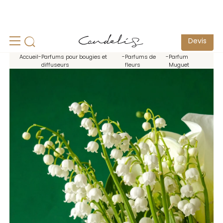
Solutions sur-mesure pour les professionnels -
Demander un
devis
Devis
Accueil
-
Parfums pour bougies et
-
Parfums de
-
Parfum
diffuseurs
fleurs
Muguet