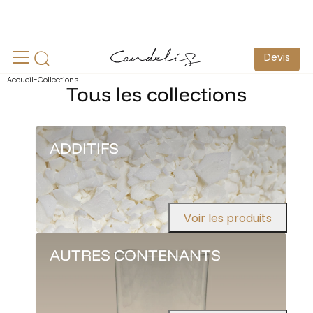
un
Echantillonnage pour test possible -
Contactez-nous
S
Devis
Accueil
-
Collections
Tous les collections
ADDITIFS
Voir les produits
AUTRES CONTENANTS