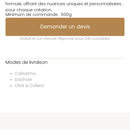
formule, offrant des nuances uniques et personnalisées
pour chaque création.
Minimum de commande : 500g
Fiable et facile à utiliser, ce colorant permet de créer des
bougies parfumées ou non avec un rendu coloré
Demander un devis
intense et élégant.
Gratuit et sur-mesure. Réponse sous 24h ouvrables.
Modes de livraison
Colissimo,
Dachser
Click & Collect