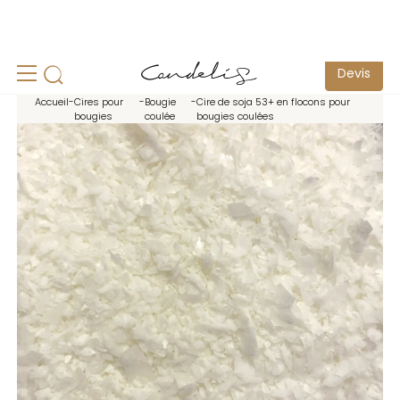
un
Echantillonnage pour test possible -
Contactez-nous
S
Devis
Accueil
-
Cires pour
-
Bougie
-
Cire de soja 53+ en flocons pour
bougies
coulée
bougies coulées