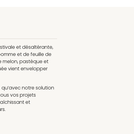
tivale et désaltérante,
 pomme et de feuille de
de melon, pastèque et
uée vient envelopper
 qu’avec notre solution
tous vos projets
aîchissant et
rs.