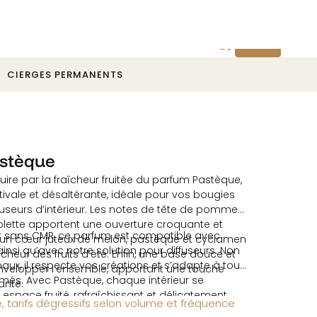
Devis
CIERGES PERMANENTS
stèque
ire par la fraîcheur fruitée du parfum Pastèque,
ivale et désaltérante, idéale pour vos bougies
fuseurs d’intérieur. Les notes de tête de pomme
violette apportent une ouverture croquante et
t sans CMR, ce parfum est compatible avec
ar un cœur juteux de melon, pastèque et cyclamen
ainsi qu’avec notre solution pour diffuseurs. Non
îcheur des fruits d’été. Enfin, une base douce et
maux, il respecte vos créations et s’adapte à tous
velopper l’ensemble, apportant une touche
umés. Avec Pastèque, chaque intérieur se
ante.
espace fruité, rafraîchissant et délicatement
, tarifs dégressifs selon volume et fréquence
t l’atmosphère joyeuse et ensoleillée des beaux