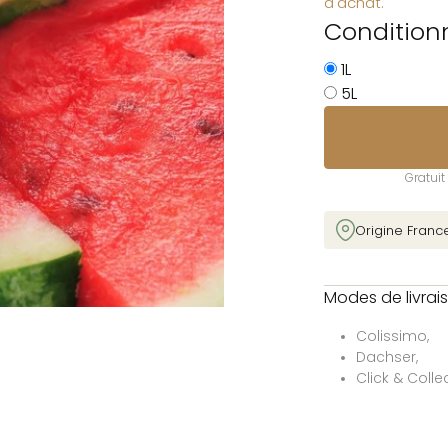
d'achat.
jours.
Conditio
1L
5L
Gratui
Origine Franc
Modes de livrai
Colissimo,
Dachser,
Click & Colle