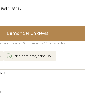
nnement
Demander un devis
t et sur-mesure. Réponse sous 24h ouvrables.
e
Sans phtalates, sans CMR
son
ct