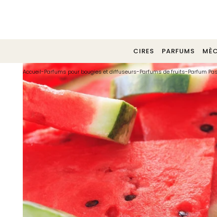
Tél. 02 40 30 06 29
CIRES
PARFUMS
MÈC
Accueil
-
Parfums pour bougies et diffuseurs
-
Parfums de fruits
-
Parfum Pa