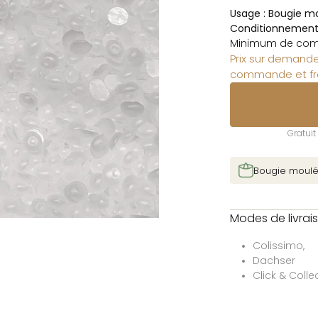
Usage :
Bougie m
Conditionnement 
Minimum de com
Prix sur demande
commande et fr
Gratui
Bougie moul
Modes de livrai
Colissimo,
Dachser
Click & Colle