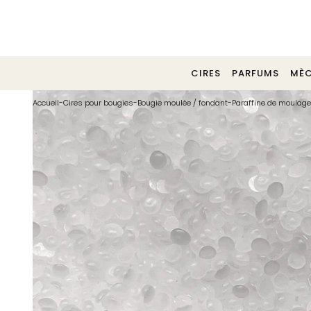
Tél. 02 40 30 06 29
CIRES
PARFUMS
MÈC
Accueil
-
Cires pour bougies
-
Bougie moulée / fondant
-
Paraffine de moulage