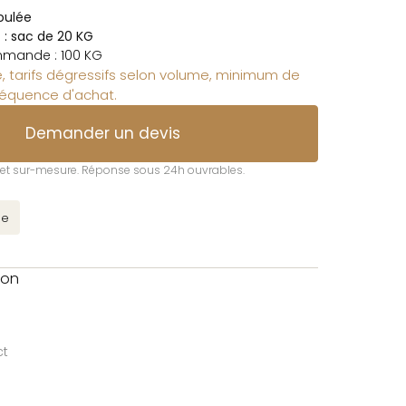
oulée
: sac de 20 KG
mande : 100 KG
, tarifs dégressifs selon volume, minimum de
équence d'achat.
Demander un devis
t et sur-mesure. Réponse sous 24h ouvrables.
ée
son
ct