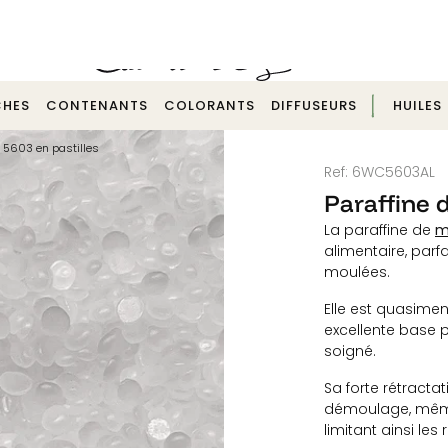
Echantillonnage pour test possible -
Contactez-nous
HES
CONTENANTS
COLORANTS
DIFFUSEURS
HUILES
 5603 en pastilles
Ref:
6WC5603AL
Paraffine 
m
La paraffine de
alimentaire, par
moulées.
Elle est quasimen
excellente base 
soigné.
Sa forte rétracta
démoulage, même
limitant ainsi le