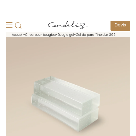
un
Echantillonnage pour test possible -
Contactez-nous
S
Devis
Accueil
-
Cires pour bougies
-
Bougie gel
-
Gel de paraffine dur 39B