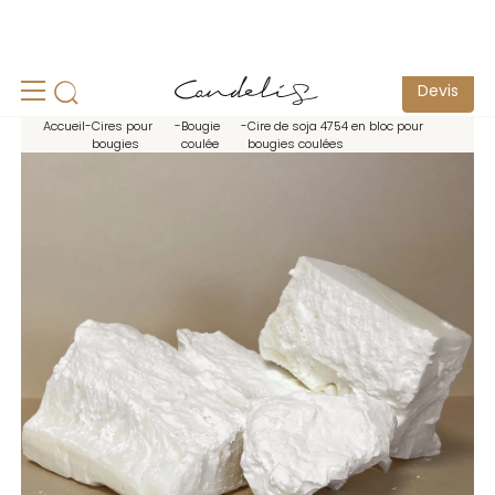
un
Echantillonnage pour test possible -
Contactez-nous
S
Devis
Accueil
-
Cires pour
-
Bougie
-
Cire de soja 4754 en bloc pour
bougies
coulée
bougies coulées