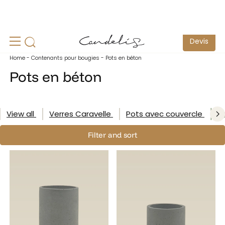
un
Echantillonnage pour test possible -
Contactez-nous
S
Devis
Home
-
Contenants pour bougies
-
Pots en béton
Pots en béton
View all
Verres Caravelle
Pots avec couvercle
P
Filter and sort